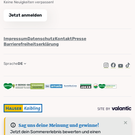
Keine Neuigkeiten verpassen!
Jetzt anmelden
Impressum
Datenschutz
Kontakt
Presse
Barrierefreiheitserklärung
Sprache
DE
Instagram
Facebook
YouTub
Tik
Sag uns deine Meinung und gewinne!
Jetzt dein Sommererlebnis bewerten und einen