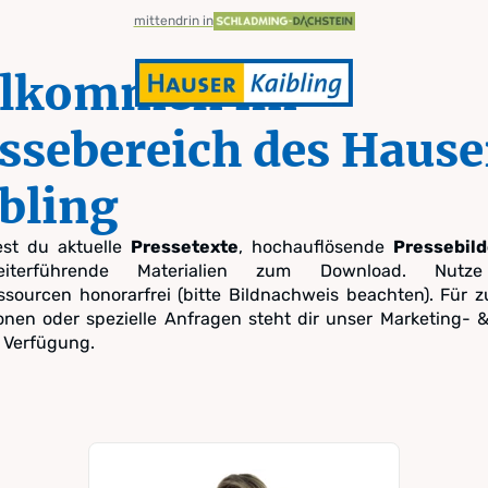
mittendrin in
llkommen im
ssebereich des Hause
bling
ereich
est du aktuelle
Pressetexte
, hochauflösende
Pressebild
terführende Materialien zum Download. Nutz
sourcen honorarfrei (bitte Bildnachweis beachten). Für z
onen oder spezielle Anfragen steht dir unser Marketing-
 Verfügung.
Kaibling