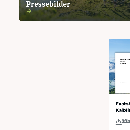
Pressebilder
Facts
Kaibli
öff