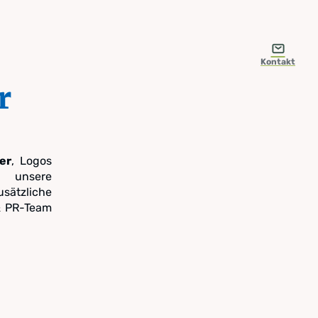
Kontakt
r
er
, Logos
e unsere
usätzliche
 & PR-Team