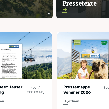
Pressetexte
heet Hauser
Pressemappe
(pdf /
(pd
ng
255.58 KB)
Sommer 2026
nen
öffnen