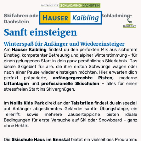
table-of-content.title
Sanft einsteigen
Skifahren lernen & sicher wiedereinsteigen am Hauser Kaibling
Dein perfekter Tag am Hauser Kaibling
Empfehlung für Anfänger und Wieder-Einsteiger
Zum Inhalt springen
Zum Inhaltsverzeichnis springen
Zur Navigation springen
mittendrin in
Skifahren oder Snowboarden lernen in Schladming-
Dachstein
Kontakt
Sanft einsteigen
Winterspaß für Anfänger und Wiedereinsteiger
Sanft einsteigen in das Ski- oder
Am
Hauser Kaibling
findest du den perfekten Mix aus sicherem
Snowboardvergnügen
Einstieg, kompetenter Betreuung und alpiner Winterstimmung – für
einen gelungenen Start in dein ganz persönliches Skierlebnis.
Das
Empfehlung für
ideale Skigebiet für alle, die ihre ersten Schwünge wagen oder
nach einer Pause wieder einsteigen möchten. Hier erwarten dich
perfekt präparierte,
anfängergerechte Pisten,
moderne
Anfänger
Liftanlagen
und
professionelle Skischulen
– alles für einen
stressfreien Start ins Skivergnügen.
und Wieder-
Im
Wollis Kids Park
direkt an der
Talstation
findest du ein speziell
auf Anfänger abgestimmtes Gelände: sanfte Übungshänge, ein
Tellerlift, sowie mehrere Zauberteppiche bieten ideale
Einsteiger
Bedingungen für erste Versuche auf Ski oder Snowboard – ganz
ohne Hektik.
Die
Skischule Haus im Ennstal
bietet ein vielseitiges Programm: