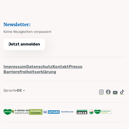
Newsletter:
Keine Neuigkeiten verpassen!
Jetzt anmelden
Impressum
Datenschutz
Kontakt
Presse
Barrierefreiheitserklärung
Sprache
DE
Instagram
Facebook
YouTub
Tik