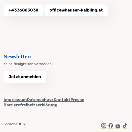
+4336863030
office@hauser-kaibling.at
Newsletter:
Keine Neuigkeiten verpassen!
Jetzt anmelden
Impressum
Datenschutz
Kontakt
Presse
Barrierefreiheitserklärung
Sprache
DE
Instagram
Facebook
YouTub
Tik