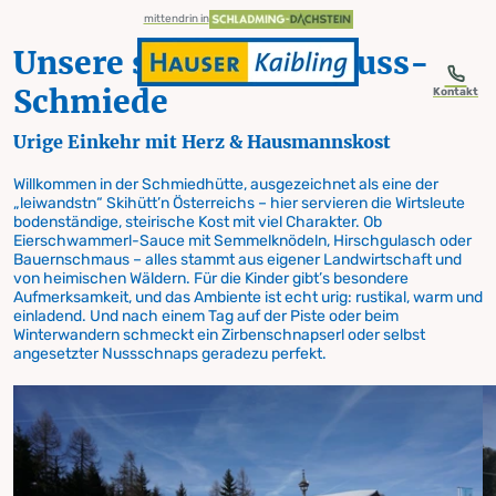
table-of-content.title
Unsere steirische Genuss-Schmiede
Öffnungszeiten
Schmiedhütte am Hauser Kaibling
Zum Inhalt springen
Zum Inhaltsverzeichnis springen
Zur Navigation springen
mittendrin in
Unsere steirische Genuss-
Schmiede
Kontakt
Urige Einkehr mit Herz & Hausmannskost
Schmiedhütte
Willkommen in der Schmiedhütte, ausgezeichnet als eine der
„leiwandstn“ Skihütt’n Österreichs – hier servieren die Wirtsleute
bodenständige, steirische Kost mit viel Charakter. Ob
am Hauser Kaibling
Eierschwammerl-Sauce mit Semmelknödeln, Hirschgulasch oder
Bauernschmaus – alles stammt aus eigener Landwirtschaft und
von heimischen Wäldern. Für die Kinder gibt’s besondere
Aufmerksamkeit, und das Ambiente ist echt urig: rustikal, warm und
einladend. Und nach einem Tag auf der Piste oder beim
Winterwandern schmeckt ein Zirbenschnapserl oder selbst
angesetzter Nussschnaps geradezu perfekt.