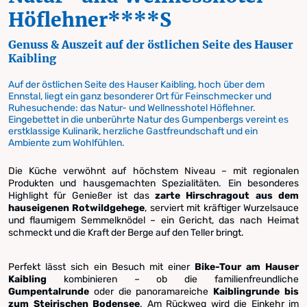
Höflehner****S
Genuss & Auszeit auf der östlichen Seite des Hauser
Kaibling
Auf der östlichen Seite des Hauser Kaibling, hoch über dem
Ennstal, liegt ein ganz besonderer Ort für Feinschmecker und
Ruhesuchende: das Natur- und Wellnesshotel Höflehner.
Eingebettet in die unberührte Natur des Gumpenbergs vereint es
erstklassige Kulinarik, herzliche Gastfreundschaft und ein
Ambiente zum Wohlfühlen.
Die Küche verwöhnt auf höchstem Niveau – mit regionalen
Produkten und hausgemachten Spezialitäten. Ein besonderes
Highlight für Genießer ist das
zarte Hirschragout aus dem
hauseigenen Rotwildgehege
, serviert mit kräftiger Wurzelsauce
und flaumigem Semmelknödel – ein Gericht, das nach Heimat
schmeckt und die Kraft der Berge auf den Teller bringt.
Perfekt lässt sich ein Besuch mit einer
Bike-Tour am Hauser
Kaibling
kombinieren – ob die familienfreundliche
Gumpentalrunde
oder die panoramareiche
Kaiblingrunde bis
zum Steirischen Bodensee
. Am Rückweg wird die Einkehr im