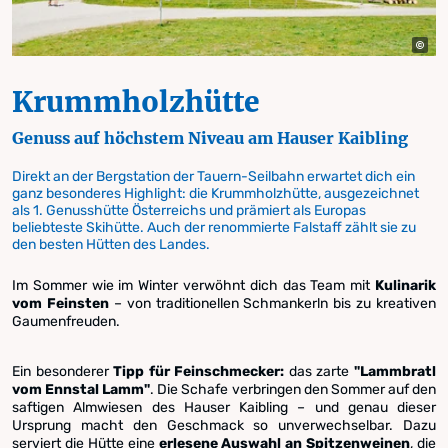
Krummholzhütte
Genuss auf höchstem Niveau am Hauser Kaibling
Direkt an der Bergstation der Tauern-Seilbahn erwartet dich ein
ganz besonderes Highlight: die Krummholzhütte, ausgezeichnet
als 1. Genusshütte Österreichs und prämiert als Europas
beliebteste Skihütte. Auch der renommierte Falstaff zählt sie zu
den besten Hütten des Landes.
Im Sommer wie im Winter verwöhnt dich das Team mit
Kulinarik
vom Feinsten
– von traditionellen Schmankerln bis zu kreativen
Gaumenfreuden.
Ein besonderer
Tipp für Feinschmecker:
das zarte
"Lammbratl
vom Ennstal Lamm"
. Die Schafe verbringen den Sommer auf den
saftigen Almwiesen des Hauser Kaibling – und genau dieser
Ursprung macht den Geschmack so unverwechselbar. Dazu
serviert die Hütte eine
erlesene Auswahl an Spitzenweinen
, die