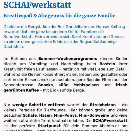
SCHAFwerkstatt
Kreativspaß & Almgenuss für die ganze Familie
Direkt an der Bergstation der 8er-Gondelbahn am Hauser Kaibling
erwartet dich ein ganz besonderer Ort für Familien: die
Schafwerkstatt. Hier verbinden sich Spiel, Kreativität und Genuss
zu einem unvergesslichen Erlebnis in der Region Schladming-
Dachstein.
Im Rahmen des
Sommer-Wochenprogramms
können Kinder
täglich am Vormittag und Nachmittag beim
Basteln
ihrer
Kreativität freien Lauf lassen – natürlich mit viel Liebe zum Detail.
Während die Kleinen konzentriert malen, kleben und gestalten oder
sich in der Riesensandkiste austoben, genießen die Eltern auf der
Sonnenterrasse
Snacks
,
süße Mehlspeisen
und
frisch
gebrühten Kaffee
– mit Blick auf die Berge.
Nur
wenige Schritte entfernt
wartet der
Streichelzoo
– ein
kleines Paradies für Tierfreunde. Hier können große und kleine
Besucher
Schafe
,
Hasen
,
Mini-Ponys
,
Mini-Schweine
und viele
weitere zutrauliche Tiere hautnah erleben. Die
SCHAFwerkstatt
ist der perfekte
Startpunkt
für dein Sommer-Abenteuer am