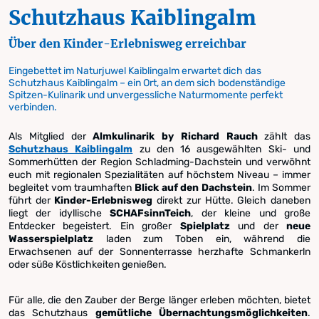
Schutzhaus Kaiblingalm
Über den Kinder-Erlebnisweg erreichbar
Eingebettet im Naturjuwel Kaiblingalm erwartet dich das
Schutzhaus Kaiblingalm – ein Ort, an dem sich bodenständige
Spitzen-Kulinarik und unvergessliche Naturmomente perfekt
verbinden.
Als Mitglied der
Almkulinarik by Richard Rauch
zählt das
Schutzhaus Kaiblingalm
zu den 16 ausgewählten Ski- und
Sommerhütten der Region Schladming-Dachstein und verwöhnt
euch mit regionalen Spezialitäten auf höchstem Niveau – immer
begleitet vom traumhaften
Blick auf den Dachstein
. Im Sommer
führt der
Kinder-Erlebnisweg
direkt zur Hütte. Gleich daneben
liegt der idyllische
SCHAFsinnTeich
, der kleine und große
Entdecker begeistert. Ein großer
Spielplatz
und der
neue
Wasserspielplatz
laden zum Toben ein, während die
Erwachsenen auf der Sonnenterrasse herzhafte Schmankerln
oder süße Köstlichkeiten genießen.
Für alle, die den Zauber der Berge länger erleben möchten, bietet
das Schutzhaus
gemütliche Übernachtungsmöglichkeiten
.