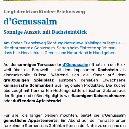
Liegt direkt am Kinder-Erlebnisweg
d'Genussalm
Sonnige Auszeit mit Dachsteinblick
Am Kinder-Erlebnisweg Richtung Naturjuwel Kaiblingalm liegt sie –
die charmante d’Genussalm. Schon beim Eintreten spürt man,
dass hier Herzlichkeit, Genuss und Natur Hand in Hand gehen.
Auf der
sonnigen Terrasse
der
d’Genussalm
öffnet sich der Blick
weit über die Bergwelt – mit dem imposanten
Dachstein
als
eindrucksvolle Kulisse. Während sich die Kinder auf dem
großzügigen Spielplatz
austoben, genießen Erwachsene
kulinarische Schmankerl
aus regionalen Produkten. Die Küche
überzeugt mit herzhaften Hüttengerichten, frischen Zutaten aus
der Region und süßen Highlights wie
flaumigem Kaiserschmarrn
oder
duftendem Apfelstrudel
.
Für alle, die länger bleiben möchten, bietet die d’Genussalm
gemütliche Appartements
. Ein Abend auf der Terrasse unter
funkelnden Sternen, das Gefühl, mitten in der Natur zu sein, und ein