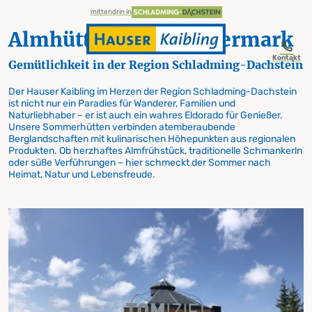
table-of-content.title
Almhütten in der Steiermark
TOMiziel & Berggasthof Scharfetter
Krummholzhütte
Schutzhaus Kaiblingalm
d'Genussalm
SCHAFwerkstatt
Natur- und Wellnesshotel Höflehner****S
Öffnungszeiten Sommerhütten
Sommerliche Genuss-Momente am Hauser Kaibling
Zum Inhalt springen
Zum Inhaltsverzeichnis springen
Zur Navigation springen
mittendrin in
Almhütten in der Steiermark
Kontakt
Gemütlichkeit in der Region Schladming-Dachstein
Der Hauser Kaibling im Herzen der Region Schladming-Dachstein
ist nicht nur ein Paradies für Wanderer, Familien und
Entdecke unsere Hüttenwelt in der Region
Naturliebhaber – er ist auch ein wahres Eldorado für Genießer.
Schladming-Dachstein
Unsere Sommerhütten verbinden atemberaubende
Sommerliche
Berglandschaften mit kulinarischen Höhepunkten aus regionalen
Produkten. Ob herzhaftes Almfrühstück, traditionelle Schmankerln
oder süße Verführungen – hier schmeckt der Sommer nach
Heimat, Natur und Lebensfreude.
Genuss-Momente
am Hauser Kaibling