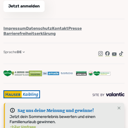
Jetzt anmelden
Impressum
Datenschutz
Kontakt
Presse
Barrierefreiheitserklärung
Sprache
DE
Instagram
Facebook
YouTub
Tik
Sag uns deine Meinung und gewinne!
Jetzt dein Sommererlebnis bewerten und einen
Familienurlaub gewinnen.
Zur Umfrage