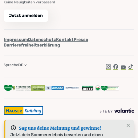
Keine Neuigkeiten verpassen!
Jetzt anmelden
Impressum
Datenschutz
Kontakt
Presse
Barrierefreiheitserklärung
Sprache
DE
Instagram
Facebook
YouTub
Tik
Sag uns deine Meinung und gewinne!
Jetzt dein Sommererlebnis bewerten und einen