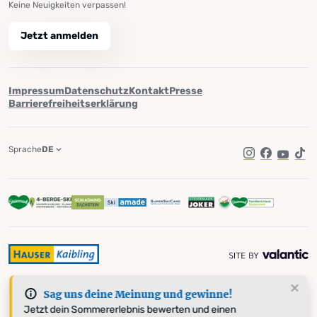
Keine Neuigkeiten verpassen!
Jetzt anmelden
Impressum
Datenschutz
Kontakt
Presse
Barrierefreiheitserklärung
Sprache
DE
Instagram
Facebook
YouTub
Tik
Sag uns deine Meinung und gewinne!
Jetzt dein Sommererlebnis bewerten und einen