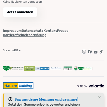
Keine Neuigkeiten verpassen!
Jetzt anmelden
Impressum
Datenschutz
Kontakt
Presse
Barrierefreiheitserklärung
Sprache
DE
Instagram
Facebook
YouTub
Tik
Sag uns deine Meinung und gewinne!
Jetzt dein Sommererlebnis bewerten und einen