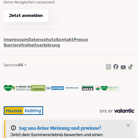
Keine Neuigkeiten verpassen!
Jetzt anmelden
Impressum
Datenschutz
Kontakt
Presse
Barrierefreiheitserklärung
Sprache
DE
Instagram
Facebook
YouTub
Tik
Sag uns deine Meinung und gewinne!
Jetzt dein Sommererlebnis bewerten und einen