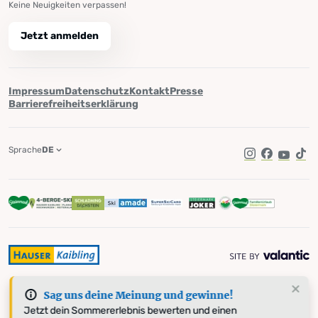
Keine Neuigkeiten verpassen!
Jetzt anmelden
Impressum
Datenschutz
Kontakt
Presse
Barrierefreiheitserklärung
Sprache
DE
Instagram
Facebook
YouTub
Tik
Sag uns deine Meinung und gewinne!
Jetzt dein Sommererlebnis bewerten und einen