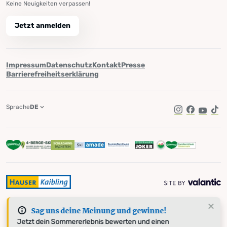
Keine Neuigkeiten verpassen!
Jetzt anmelden
Impressum
Datenschutz
Kontakt
Presse
Barrierefreiheitserklärung
Sprache
DE
Instagram
Facebook
YouTub
Tik
Sag uns deine Meinung und gewinne!
Jetzt dein Sommererlebnis bewerten und einen