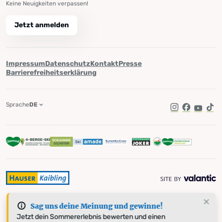
Keine Neuigkeiten verpassen!
Jetzt anmelden
Impressum
Datenschutz
Kontakt
Presse
Barrierefreiheitserklärung
Sprache
DE
Instagram
Facebook
YouTub
Tik
Sag uns deine Meinung und gewinne!
Jetzt dein Sommererlebnis bewerten und einen