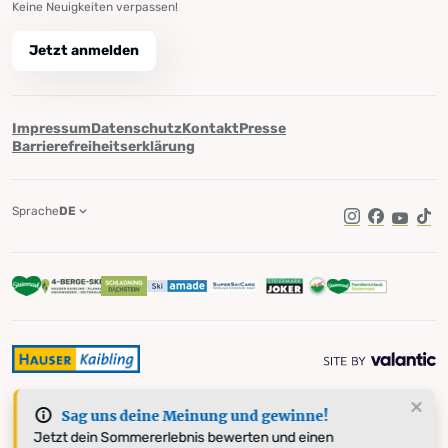
Keine Neuigkeiten verpassen!
Jetzt anmelden
Impressum
Datenschutz
Kontakt
Presse
Barrierefreiheitserklärung
Sprache
DE
Instagram
Facebook
YouTub
Tik
Sag uns deine Meinung und gewinne!
Jetzt dein Sommererlebnis bewerten und einen