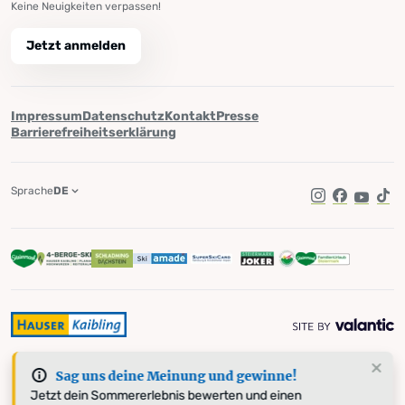
Keine Neuigkeiten verpassen!
Jetzt anmelden
Impressum
Datenschutz
Kontakt
Presse
Barrierefreiheitserklärung
Sprache
DE
Instagram
Facebook
YouTub
Tik
Sag uns deine Meinung und gewinne!
Jetzt dein Sommererlebnis bewerten und einen