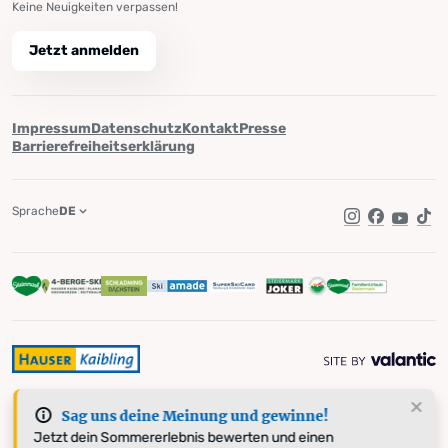
Keine Neuigkeiten verpassen!
Jetzt anmelden
Impressum
Datenschutz
Kontakt
Presse
Barrierefreiheitserklärung
Sprache
DE
Instagram
Facebook
YouTub
Tik
Sag uns deine Meinung und gewinne!
Jetzt dein Sommererlebnis bewerten und einen