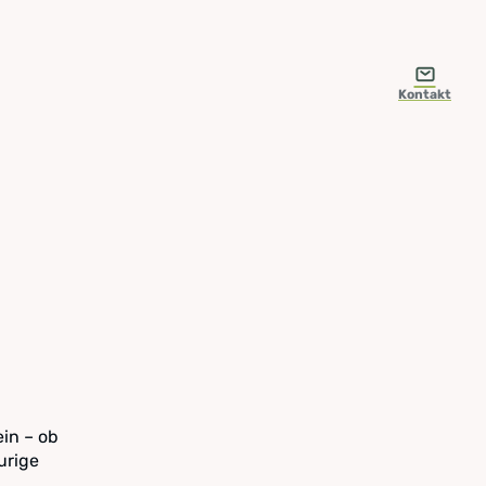
Kontakt
in – ob
urige