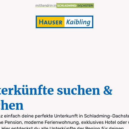
mittendrin in
erkünfte suchen &
chen
z einfach deine perfekte Unterkunft in Schladming-Dachste
e Pension, moderne Ferienwohnung, exklusives Hotel oder 
 Hier entdeckst du alle Unterkünfte der Region für deinen