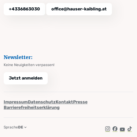
+4336863030
office@hauser-kaibling.at
Newsletter:
Keine Neuigkeiten verpassen!
Jetzt anmelden
Impressum
Datenschutz
Kontakt
Presse
Barrierefreiheitserklärung
Sprache
DE
Instagram
Facebook
YouTub
Tik