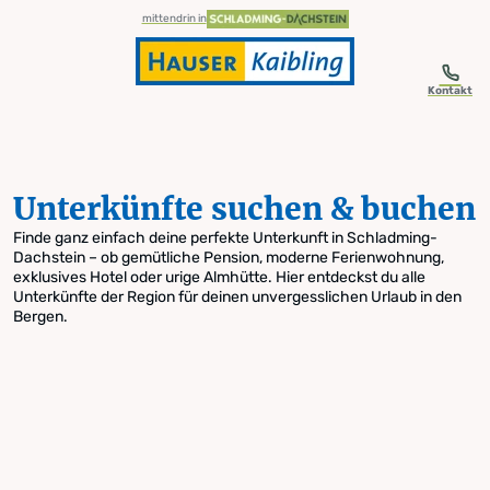
table-of-content.title
Unterkünfte suchen & buchen
Zum Inhalt springen
Zum Inhaltsverzeichnis springen
Zur Navigation springen
mittendrin in
Kontakt
Unterkünfte suchen & buchen
Finde ganz einfach deine perfekte Unterkunft in Schladming-
Dachstein – ob gemütliche Pension, moderne Ferienwohnung,
exklusives Hotel oder urige Almhütte. Hier entdeckst du alle
Unterkünfte der Region für deinen unvergesslichen Urlaub in den
Bergen.