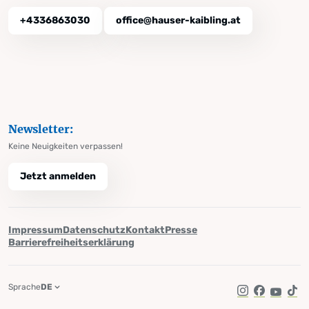
+4336863030
office@hauser-kaibling.at
Newsletter:
Keine Neuigkeiten verpassen!
Jetzt anmelden
Impressum
Datenschutz
Kontakt
Presse
Barrierefreiheitserklärung
Sprache
DE
Instagram
Facebook
YouTub
Tik