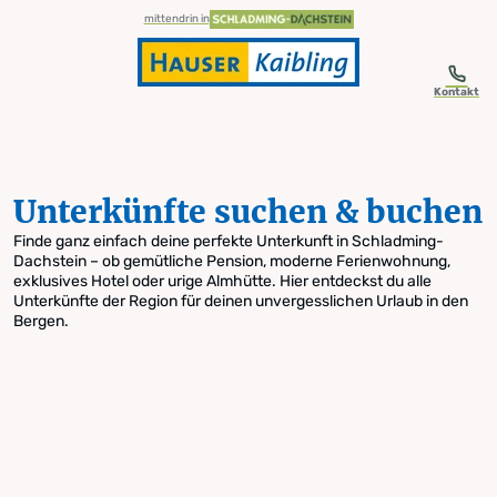
table-of-content.title
Unterkünfte suchen & buchen
Zum Inhalt springen
Zum Inhaltsverzeichnis springen
Zur Navigation springen
mittendrin in
Kontakt
Unterkünfte suchen & buchen
Finde ganz einfach deine perfekte Unterkunft in Schladming-
Dachstein – ob gemütliche Pension, moderne Ferienwohnung,
exklusives Hotel oder urige Almhütte. Hier entdeckst du alle
Unterkünfte der Region für deinen unvergesslichen Urlaub in den
Bergen.