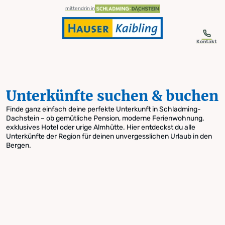
table-of-content.title
Unterkünfte suchen & buchen
Zum Inhalt springen
Zum Inhaltsverzeichnis springen
Zur Navigation springen
mittendrin in
Kontakt
Unterkünfte suchen & buchen
Finde ganz einfach deine perfekte Unterkunft in Schladming-
Dachstein – ob gemütliche Pension, moderne Ferienwohnung,
exklusives Hotel oder urige Almhütte. Hier entdeckst du alle
Unterkünfte der Region für deinen unvergesslichen Urlaub in den
Bergen.