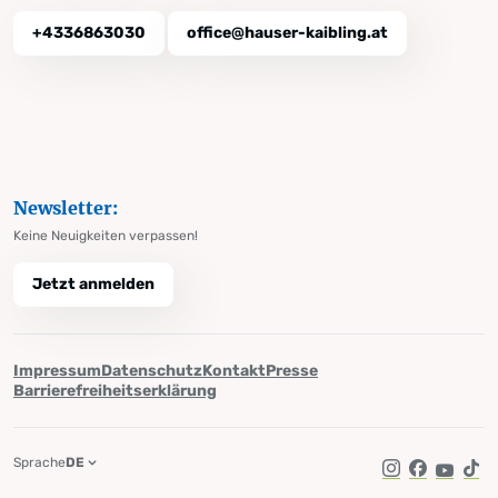
+4336863030
office@hauser-kaibling.at
Newsletter:
Keine Neuigkeiten verpassen!
Jetzt anmelden
Impressum
Datenschutz
Kontakt
Presse
Barrierefreiheitserklärung
Sprache
DE
Instagram
Facebook
YouTub
Tik