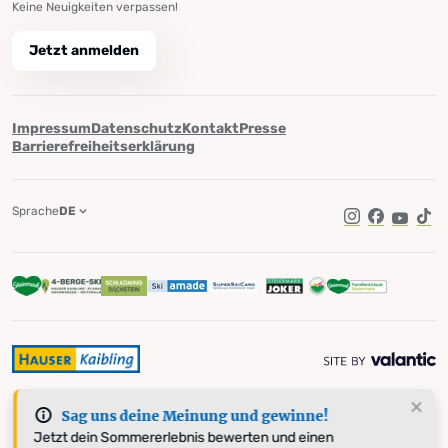
Keine Neuigkeiten verpassen!
Jetzt anmelden
Impressum
Datenschutz
Kontakt
Presse
Barrierefreiheitserklärung
Sprache
DE
Instagram
Facebook
YouTub
Tik
Sag uns deine Meinung und gewinne!
Jetzt dein Sommererlebnis bewerten und einen