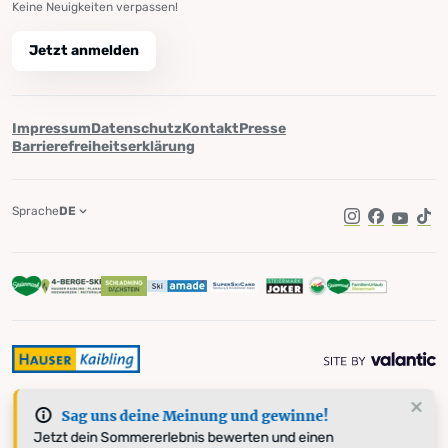
Keine Neuigkeiten verpassen!
Jetzt anmelden
Impressum
Datenschutz
Kontakt
Presse
Barrierefreiheitserklärung
Sprache
DE
Instagram
Facebook
YouTub
Tik
Sag uns deine Meinung und gewinne!
Jetzt dein Sommererlebnis bewerten und einen