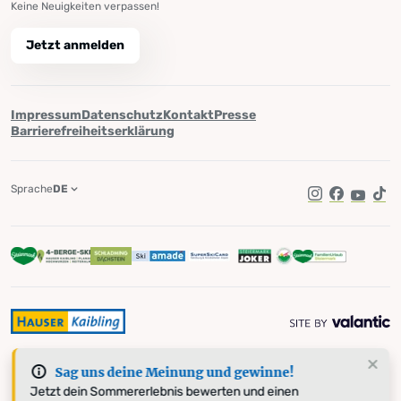
Keine Neuigkeiten verpassen!
Jetzt anmelden
Impressum
Datenschutz
Kontakt
Presse
Barrierefreiheitserklärung
Sprache
DE
Instagram
Facebook
YouTub
Tik
Sag uns deine Meinung und gewinne!
Jetzt dein Sommererlebnis bewerten und einen