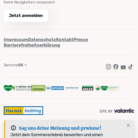
Keine Neuigkeiten verpassen!
Jetzt anmelden
Impressum
Datenschutz
Kontakt
Presse
Barrierefreiheitserklärung
Sprache
DE
Instagram
Facebook
YouTub
Tik
Sag uns deine Meinung und gewinne!
Jetzt dein Sommererlebnis bewerten und einen