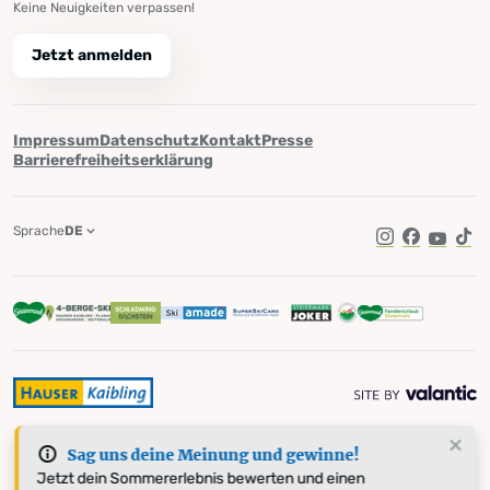
Keine Neuigkeiten verpassen!
Jetzt anmelden
Impressum
Datenschutz
Kontakt
Presse
Barrierefreiheitserklärung
Sprache
DE
Instagram
Facebook
YouTub
Tik
Sag uns deine Meinung und gewinne!
Jetzt dein Sommererlebnis bewerten und einen