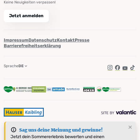
Keine Neuigkeiten verpassen!
Jetzt anmelden
Impressum
Datenschutz
Kontakt
Presse
Barrierefreiheitserklärung
Sprache
DE
Instagram
Facebook
YouTub
Tik
Sag uns deine Meinung und gewinne!
Jetzt dein Sommererlebnis bewerten und einen