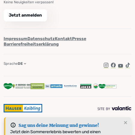
Keine Neuigkeiten verpassen!
Jetzt anmelden
Impressum
Datenschutz
Kontakt
Presse
Barrierefreiheitserklärung
Sprache
DE
Instagram
Facebook
YouTub
Tik
Sag uns deine Meinung und gewinne!
Jetzt dein Sommererlebnis bewerten und einen