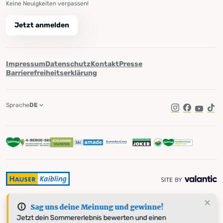
Keine Neuigkeiten verpassen!
Jetzt anmelden
Impressum
Datenschutz
Kontakt
Presse
Barrierefreiheitserklärung
Sprache
DE
Instagram
Facebook
YouTub
Tik
Sag uns deine Meinung und gewinne!
Jetzt dein Sommererlebnis bewerten und einen