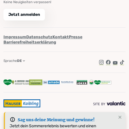
Keine Neuigkeiten verpassen!
Jetzt anmelden
Impressum
Datenschutz
Kontakt
Presse
Barrierefreiheitserklärung
Sprache
DE
Instagram
Facebook
YouTub
Tik
Sag uns deine Meinung und gewinne!
Jetzt dein Sommererlebnis bewerten und einen