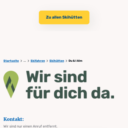
Zu allen Skihütten
Startseite
...
Skifahren
Skihütten
Du & I Alm
Kontakt:
Wir sind nur einen Anruf entfernt.