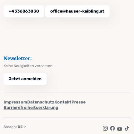
+4336863030
office@hauser-kaibling.at
Newsletter:
Keine Neuigkeiten verpassen!
Jetzt anmelden
Impressum
Datenschutz
Kontakt
Presse
Barrierefreiheitserklärung
Sprache
DE
Instagram
Facebook
YouTub
Tik