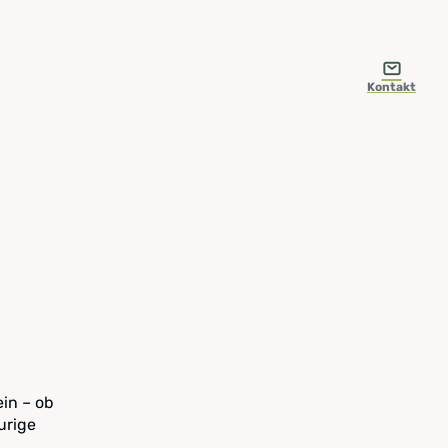
Kontakt
in – ob
urige