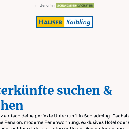
mittendrin in
erkünfte suchen &
chen
z einfach deine perfekte Unterkunft in Schladming-Dachste
e Pension, moderne Ferienwohnung, exklusives Hotel oder 
 Hier entdeckst du alle Unterkünfte der Region für deinen