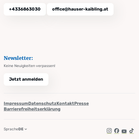
+4336863030
office@hauser-kaibling.at
Newsletter:
Keine Neuigkeiten verpassen!
Jetzt anmelden
Impressum
Datenschutz
Kontakt
Presse
Barrierefreiheitserklärung
Sprache
DE
Instagram
Facebook
YouTub
Tik