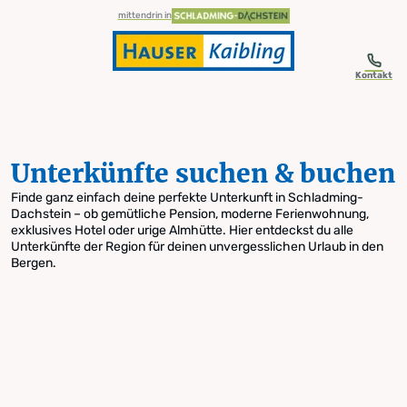
table-of-content.title
Unterkünfte suchen & buchen
Zum Inhalt springen
Zum Inhaltsverzeichnis springen
Zur Navigation springen
mittendrin in
Kontakt
Unterkünfte suchen & buchen
Finde ganz einfach deine perfekte Unterkunft in Schladming-
Dachstein – ob gemütliche Pension, moderne Ferienwohnung,
exklusives Hotel oder urige Almhütte. Hier entdeckst du alle
Unterkünfte der Region für deinen unvergesslichen Urlaub in den
Bergen.