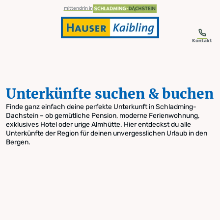
table-of-content.title
Unterkünfte suchen & buchen
Zum Inhalt springen
Zum Inhaltsverzeichnis springen
Zur Navigation springen
mittendrin in
Kontakt
Unterkünfte suchen & buchen
Finde ganz einfach deine perfekte Unterkunft in Schladming-
Dachstein – ob gemütliche Pension, moderne Ferienwohnung,
exklusives Hotel oder urige Almhütte. Hier entdeckst du alle
Unterkünfte der Region für deinen unvergesslichen Urlaub in den
Bergen.