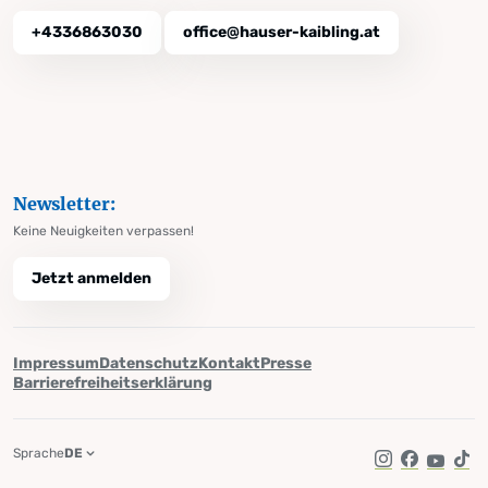
+4336863030
office@hauser-kaibling.at
Newsletter:
Keine Neuigkeiten verpassen!
Jetzt anmelden
Impressum
Datenschutz
Kontakt
Presse
Barrierefreiheitserklärung
Sprache
DE
Instagram
Facebook
YouTub
Tik