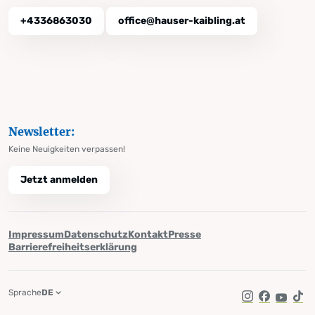
+4336863030
office@hauser-kaibling.at
Newsletter:
Keine Neuigkeiten verpassen!
Jetzt anmelden
Impressum
Datenschutz
Kontakt
Presse
Barrierefreiheitserklärung
Sprache
DE
Instagram
Facebook
YouTub
Tik