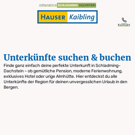
table-of-content.title
Unterkünfte suchen & buchen
Zum Inhalt springen
Zum Inhaltsverzeichnis springen
Zur Navigation springen
mittendrin in
Kontakt
Unterkünfte suchen & buchen
Finde ganz einfach deine perfekte Unterkunft in Schladming-
Dachstein – ob gemütliche Pension, moderne Ferienwohnung,
exklusives Hotel oder urige Almhütte. Hier entdeckst du alle
Unterkünfte der Region für deinen unvergesslichen Urlaub in den
Bergen.