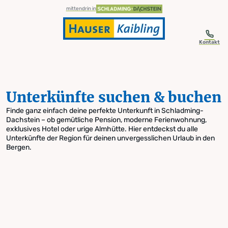
table-of-content.title
Unterkünfte suchen & buchen
Zum Inhalt springen
Zum Inhaltsverzeichnis springen
Zur Navigation springen
mittendrin in
Kontakt
Unterkünfte suchen & buchen
Finde ganz einfach deine perfekte Unterkunft in Schladming-
Dachstein – ob gemütliche Pension, moderne Ferienwohnung,
exklusives Hotel oder urige Almhütte. Hier entdeckst du alle
Unterkünfte der Region für deinen unvergesslichen Urlaub in den
Bergen.