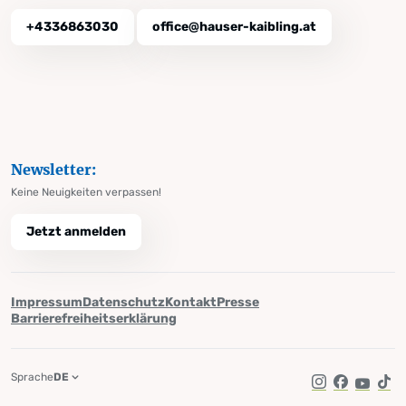
+4336863030
office@hauser-kaibling.at
Newsletter:
Keine Neuigkeiten verpassen!
Jetzt anmelden
Impressum
Datenschutz
Kontakt
Presse
Barrierefreiheitserklärung
Sprache
DE
Instagram
Facebook
YouTub
Tik