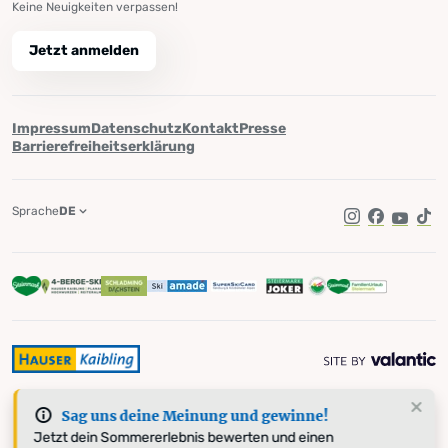
Keine Neuigkeiten verpassen!
Jetzt anmelden
Impressum
Datenschutz
Kontakt
Presse
Barrierefreiheitserklärung
Sprache
DE
Instagram
Facebook
YouTub
Tik
Sag uns deine Meinung und gewinne!
Jetzt dein Sommererlebnis bewerten und einen