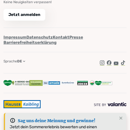
Keine Neuigkeiten verpassen!
Jetzt anmelden
Impressum
Datenschutz
Kontakt
Presse
Barrierefreiheitserklärung
Sprache
DE
Instagram
Facebook
YouTub
Tik
Sag uns deine Meinung und gewinne!
Jetzt dein Sommererlebnis bewerten und einen