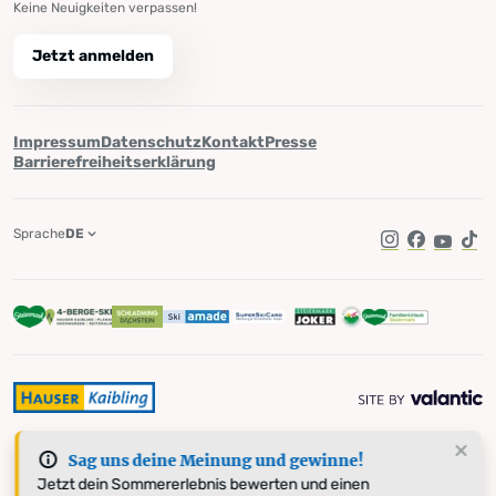
Keine Neuigkeiten verpassen!
Jetzt anmelden
Impressum
Datenschutz
Kontakt
Presse
Barrierefreiheitserklärung
Sprache
DE
Instagram
Facebook
YouTub
Tik
Sag uns deine Meinung und gewinne!
Jetzt dein Sommererlebnis bewerten und einen