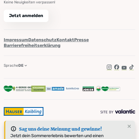
Keine Neuigkeiten verpassen!
Jetzt anmelden
Impressum
Datenschutz
Kontakt
Presse
Barrierefreiheitserklärung
Sprache
DE
Instagram
Facebook
YouTub
Tik
Sag uns deine Meinung und gewinne!
Jetzt dein Sommererlebnis bewerten und einen