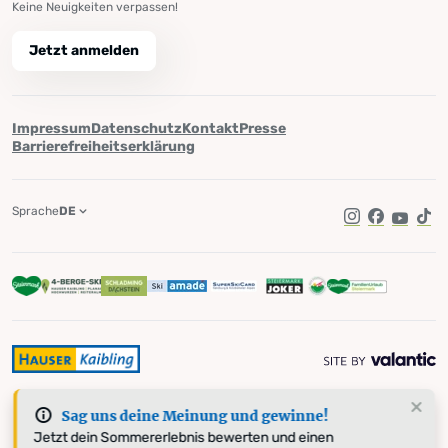
Keine Neuigkeiten verpassen!
Jetzt anmelden
Impressum
Datenschutz
Kontakt
Presse
Barrierefreiheitserklärung
Sprache
DE
Instagram
Facebook
YouTub
Tik
Sag uns deine Meinung und gewinne!
Jetzt dein Sommererlebnis bewerten und einen