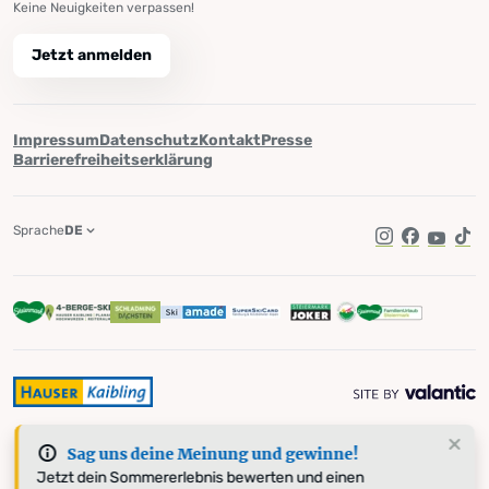
Keine Neuigkeiten verpassen!
Jetzt anmelden
Impressum
Datenschutz
Kontakt
Presse
Barrierefreiheitserklärung
Sprache
DE
Instagram
Facebook
YouTub
Tik
Sag uns deine Meinung und gewinne!
Jetzt dein Sommererlebnis bewerten und einen