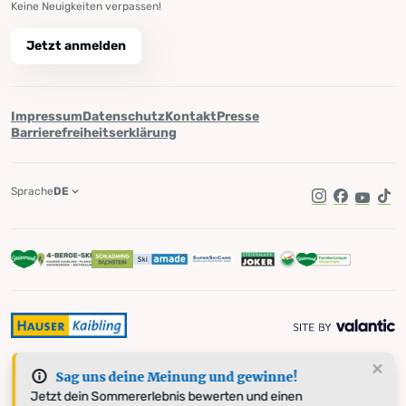
Keine Neuigkeiten verpassen!
Jetzt anmelden
Impressum
Datenschutz
Kontakt
Presse
Barrierefreiheitserklärung
Sprache
DE
Instagram
Facebook
YouTub
Tik
Sag uns deine Meinung und gewinne!
Jetzt dein Sommererlebnis bewerten und einen