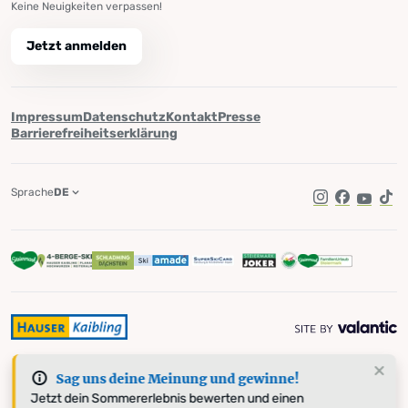
Keine Neuigkeiten verpassen!
Jetzt anmelden
Impressum
Datenschutz
Kontakt
Presse
Barrierefreiheitserklärung
Sprache
DE
Instagram
Facebook
YouTub
Tik
Sag uns deine Meinung und gewinne!
Jetzt dein Sommererlebnis bewerten und einen