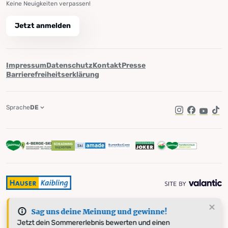
Keine Neuigkeiten verpassen!
Jetzt anmelden
Impressum
Datenschutz
Kontakt
Presse
Barrierefreiheitserklärung
Sprache
DE
Instagram
Facebook
YouTub
Tik
Sag uns deine Meinung und gewinne!
Jetzt dein Sommererlebnis bewerten und einen