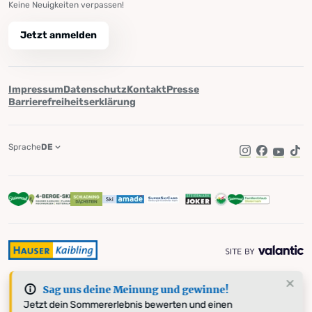
Keine Neuigkeiten verpassen!
Jetzt anmelden
Impressum
Datenschutz
Kontakt
Presse
Barrierefreiheitserklärung
Sprache
DE
Instagram
Facebook
YouTub
Tik
Sag uns deine Meinung und gewinne!
Jetzt dein Sommererlebnis bewerten und einen