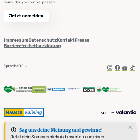
Keine Neuigkeiten verpassen!
Jetzt anmelden
Impressum
Datenschutz
Kontakt
Presse
Barrierefreiheitserklärung
Sprache
DE
Instagram
Facebook
YouTub
Tik
Sag uns deine Meinung und gewinne!
Jetzt dein Sommererlebnis bewerten und einen