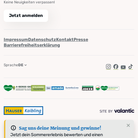
Keine Neuigkeiten verpassen!
Jetzt anmelden
Impressum
Datenschutz
Kontakt
Presse
Barrierefreiheitserklärung
Sprache
DE
Instagram
Facebook
YouTub
Tik
Sag uns deine Meinung und gewinne!
Jetzt dein Sommererlebnis bewerten und einen