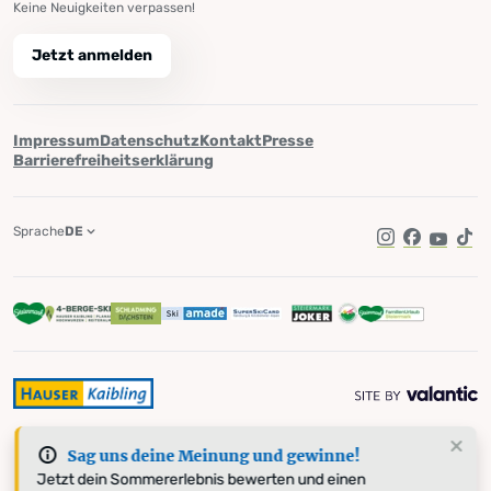
Keine Neuigkeiten verpassen!
Jetzt anmelden
Impressum
Datenschutz
Kontakt
Presse
Barrierefreiheitserklärung
Sprache
DE
Instagram
Facebook
YouTub
Tik
Sag uns deine Meinung und gewinne!
Jetzt dein Sommererlebnis bewerten und einen