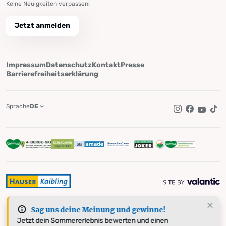
Keine Neuigkeiten verpassen!
Jetzt anmelden
Impressum
Datenschutz
Kontakt
Presse
Barrierefreiheitserklärung
Sprache
DE
Instagram
Facebook
YouTub
Tik
Sag uns deine Meinung und gewinne!
Jetzt dein Sommererlebnis bewerten und einen