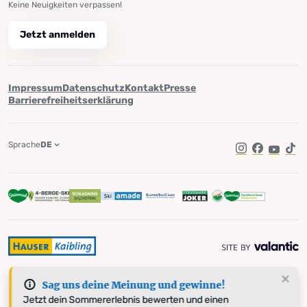
Keine Neuigkeiten verpassen!
Jetzt anmelden
Impressum
Datenschutz
Kontakt
Presse
Barrierefreiheitserklärung
Sprache
DE
Instagram
Facebook
YouTub
Tik
Sag uns deine Meinung und gewinne!
Jetzt dein Sommererlebnis bewerten und einen