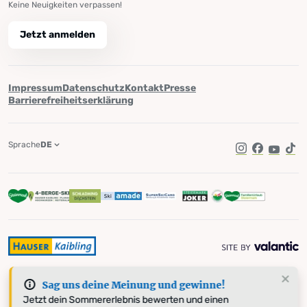
Keine Neuigkeiten verpassen!
Jetzt anmelden
Impressum
Datenschutz
Kontakt
Presse
Barrierefreiheitserklärung
Sprache
DE
Instagram
Facebook
YouTub
Tik
Sag uns deine Meinung und gewinne!
Jetzt dein Sommererlebnis bewerten und einen